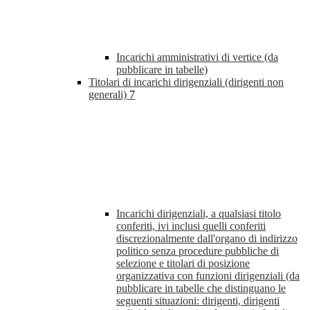
Incarichi amministrativi di vertice (da
pubblicare in tabelle)
Titolari di incarichi dirigenziali (dirigenti non
generali)
7
Incarichi dirigenziali, a qualsiasi titolo
conferiti, ivi inclusi quelli conferiti
discrezionalmente dall'organo di indirizzo
politico senza procedure pubbliche di
selezione e titolari di posizione
organizzativa con funzioni dirigenziali (da
pubblicare in tabelle che distinguano le
seguenti situazioni: dirigenti, dirigenti