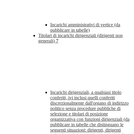
Incarichi amministrativi di vertice (da
pubblicare in tabelle)
Titolari di incarichi dirigenziali (dirigenti non
generali)
7
Incarichi dirigenziali, a qualsiasi titolo
conferiti, ivi inclusi quelli conferiti
discrezionalmente dall'organo di indirizzo
politico senza procedure pubbliche di
selezione e titolari di posizione
organizzativa con funzioni dirigenziali (da
pubblicare in tabelle che distinguano le
seguenti situazioni: dirigenti, dirigenti