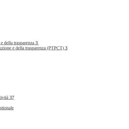
 e della trasparenza
3
rruzione e della trasparenza (PTPCT)
3
tività
37
stionale