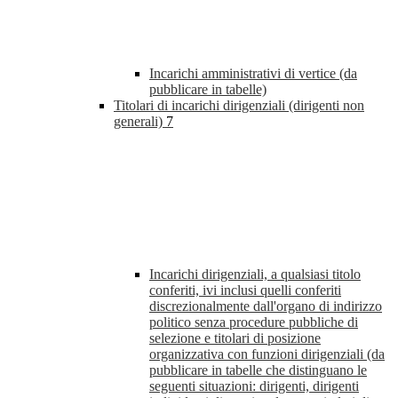
Incarichi amministrativi di vertice (da
pubblicare in tabelle)
Titolari di incarichi dirigenziali (dirigenti non
generali)
7
Incarichi dirigenziali, a qualsiasi titolo
conferiti, ivi inclusi quelli conferiti
discrezionalmente dall'organo di indirizzo
politico senza procedure pubbliche di
selezione e titolari di posizione
organizzativa con funzioni dirigenziali (da
pubblicare in tabelle che distinguano le
seguenti situazioni: dirigenti, dirigenti