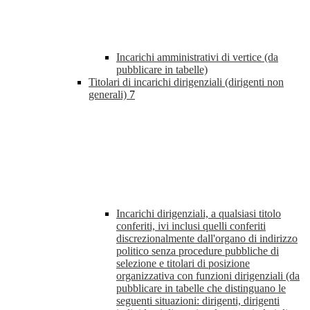
Incarichi amministrativi di vertice (da
pubblicare in tabelle)
Titolari di incarichi dirigenziali (dirigenti non
generali)
7
Incarichi dirigenziali, a qualsiasi titolo
conferiti, ivi inclusi quelli conferiti
discrezionalmente dall'organo di indirizzo
politico senza procedure pubbliche di
selezione e titolari di posizione
organizzativa con funzioni dirigenziali (da
pubblicare in tabelle che distinguano le
seguenti situazioni: dirigenti, dirigenti