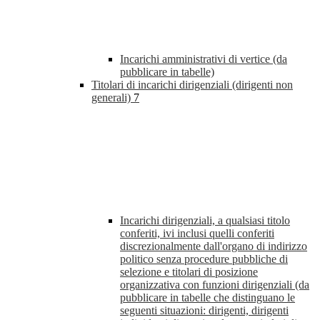
Incarichi amministrativi di vertice (da
pubblicare in tabelle)
Titolari di incarichi dirigenziali (dirigenti non
generali)
7
Incarichi dirigenziali, a qualsiasi titolo
conferiti, ivi inclusi quelli conferiti
discrezionalmente dall'organo di indirizzo
politico senza procedure pubbliche di
selezione e titolari di posizione
organizzativa con funzioni dirigenziali (da
pubblicare in tabelle che distinguano le
seguenti situazioni: dirigenti, dirigenti