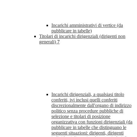
Incarichi amministrativi di vertice (da
pubblicare in tabelle)
Titolari di incarichi dirigenziali (dirigenti non
generali)
7
Incarichi dirigenziali, a qualsiasi titolo
conferiti, ivi inclusi quelli conferiti
discrezionalmente dall'organo di indirizzo
politico senza procedure pubbliche di
selezione e titolari di posizione
organizzativa con funzioni dirigenziali (da
pubblicare in tabelle che distinguano le
seguenti situazioni: dirigenti, dirigenti