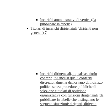
Incarichi amministrativi di vertice (da
pubblicare in tabelle)
Titolari di incarichi dirigenziali (dirigenti non
generali)
7
Incarichi dirigenziali, a qualsiasi titolo
conferiti, ivi inclusi quelli conferiti
discrezionalmente dall'organo di indirizzo
politico senza procedure pubbliche di
selezione e titolari di posizione
organizzativa con funzioni dirigenziali (da
pubblicare in tabelle che distinguano le
seguenti situazioni: dirigenti, dirigenti