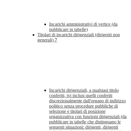
Incarichi amministrativi di vertice (da
pubblicare in tabelle)
Titolari di incarichi dirigenziali (dirigenti non
generali)
7
Incarichi dirigenziali, a qualsiasi titolo
conferiti, ivi inclusi quelli conferiti
discrezionalmente dall'organo di indirizzo
politico senza procedure pubbliche di
selezione e titolari di posizione
organizzativa con funzioni dirigenziali (da
pubblicare in tabelle che distinguano le
seguenti situazioni: dirigenti, dirigenti