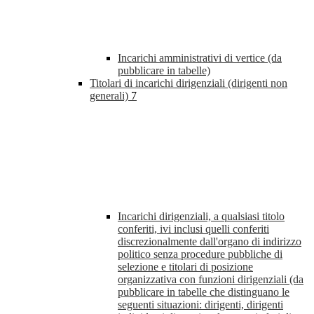
Incarichi amministrativi di vertice (da
pubblicare in tabelle)
Titolari di incarichi dirigenziali (dirigenti non
generali)
7
Incarichi dirigenziali, a qualsiasi titolo
conferiti, ivi inclusi quelli conferiti
discrezionalmente dall'organo di indirizzo
politico senza procedure pubbliche di
selezione e titolari di posizione
organizzativa con funzioni dirigenziali (da
pubblicare in tabelle che distinguano le
seguenti situazioni: dirigenti, dirigenti