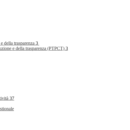
 e della trasparenza
3
rruzione e della trasparenza (PTPCT)
3
tività
37
stionale