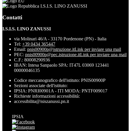
I.S.I.S. LINO ZANUSSI
Contatti
I.S.I.S. LINO ZANUSSI
via Molinari 46/A - 33170 Pordenone (PN) - Italia
Tel:
+39 0434 365447
Email:
pnis00900p@istruzione.it
Link per inviare una mail
PEC:
pnis00900p@pec.istruzione.it
Link per inviare una mail
C.F.: 80008290936
IBAN: Intesa Sanpaolo SPA: IT47L 03069 123441
00000046135
Codice meccanografico dell'istituto: PNIS00900P
Sezioni associate dell'istituto:
IPSIA: PNRI00901A - ITI MODA: PNTF009017
Richieste informazioni accessibilità:
accessibilita@isiszanussi.pn.it
IPSIA