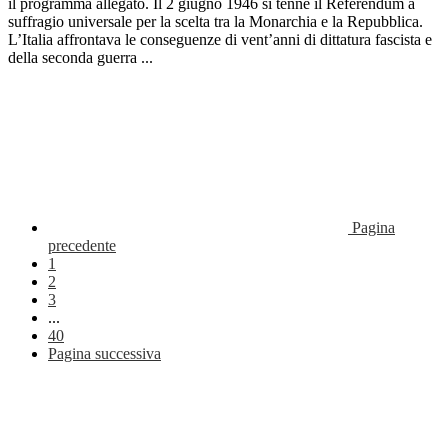
il programma allegato. Il 2 giugno 1946 si tenne il Referendum a
suffragio universale per la scelta tra la Monarchia e la Repubblica.
L’Italia affrontava le conseguenze di vent’anni di dittatura fascista e
della seconda guerra ...
Pagina
precedente
1
2
3
...
40
Pagina successiva