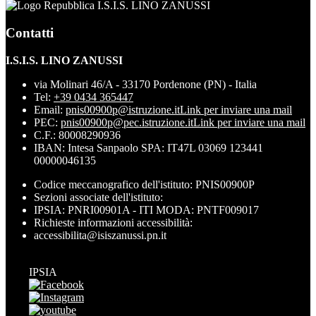
I.S.I.S. LINO ZANUSSI
Contatti
I.S.I.S. LINO ZANUSSI
via Molinari 46/A - 33170 Pordenone (PN) - Italia
Tel:
+39 0434 365447
Email:
pnis00900p@istruzione.it
Link per inviare una mail
PEC:
pnis00900p@pec.istruzione.it
Link per inviare una mail
C.F.: 80008290936
IBAN: Intesa Sanpaolo SPA: IT47L 03069 123441
00000046135
Codice meccanografico dell'istituto: PNIS00900P
Sezioni associate dell'istituto:
IPSIA: PNRI00901A - ITI MODA: PNTF009017
Richieste informazioni accessibilità:
accessibilita@isiszanussi.pn.it
IPSIA