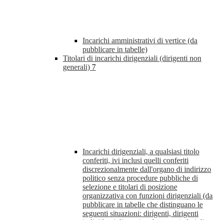
Incarichi amministrativi di vertice (da
pubblicare in tabelle)
Titolari di incarichi dirigenziali (dirigenti non
generali)
7
Incarichi dirigenziali, a qualsiasi titolo
conferiti, ivi inclusi quelli conferiti
discrezionalmente dall'organo di indirizzo
politico senza procedure pubbliche di
selezione e titolari di posizione
organizzativa con funzioni dirigenziali (da
pubblicare in tabelle che distinguano le
seguenti situazioni: dirigenti, dirigenti