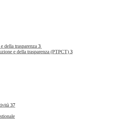
 e della trasparenza
3
rruzione e della trasparenza (PTPCT)
3
tività
37
stionale