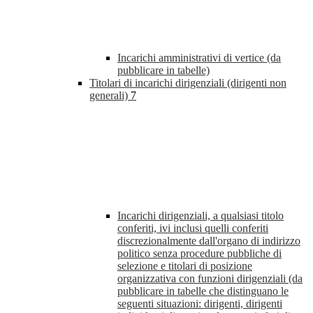
Incarichi amministrativi di vertice (da
pubblicare in tabelle)
Titolari di incarichi dirigenziali (dirigenti non
generali)
7
Incarichi dirigenziali, a qualsiasi titolo
conferiti, ivi inclusi quelli conferiti
discrezionalmente dall'organo di indirizzo
politico senza procedure pubbliche di
selezione e titolari di posizione
organizzativa con funzioni dirigenziali (da
pubblicare in tabelle che distinguano le
seguenti situazioni: dirigenti, dirigenti