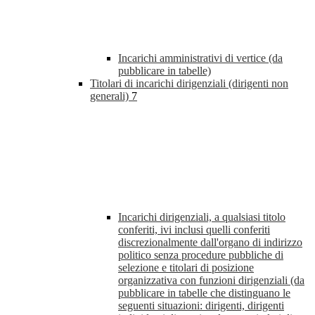
Incarichi amministrativi di vertice (da
pubblicare in tabelle)
Titolari di incarichi dirigenziali (dirigenti non
generali)
7
Incarichi dirigenziali, a qualsiasi titolo
conferiti, ivi inclusi quelli conferiti
discrezionalmente dall'organo di indirizzo
politico senza procedure pubbliche di
selezione e titolari di posizione
organizzativa con funzioni dirigenziali (da
pubblicare in tabelle che distinguano le
seguenti situazioni: dirigenti, dirigenti