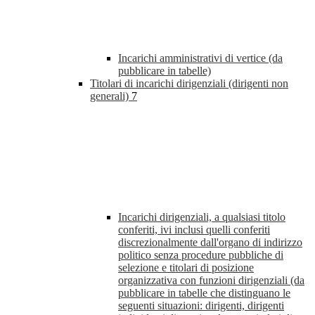
Incarichi amministrativi di vertice (da
pubblicare in tabelle)
Titolari di incarichi dirigenziali (dirigenti non
generali)
7
Incarichi dirigenziali, a qualsiasi titolo
conferiti, ivi inclusi quelli conferiti
discrezionalmente dall'organo di indirizzo
politico senza procedure pubbliche di
selezione e titolari di posizione
organizzativa con funzioni dirigenziali (da
pubblicare in tabelle che distinguano le
seguenti situazioni: dirigenti, dirigenti