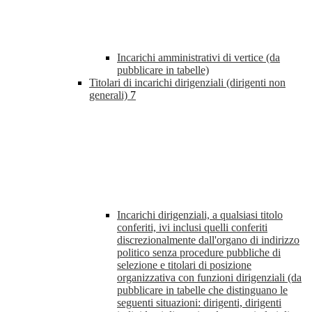
Incarichi amministrativi di vertice (da
pubblicare in tabelle)
Titolari di incarichi dirigenziali (dirigenti non
generali)
7
Incarichi dirigenziali, a qualsiasi titolo
conferiti, ivi inclusi quelli conferiti
discrezionalmente dall'organo di indirizzo
politico senza procedure pubbliche di
selezione e titolari di posizione
organizzativa con funzioni dirigenziali (da
pubblicare in tabelle che distinguano le
seguenti situazioni: dirigenti, dirigenti