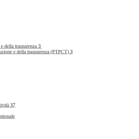
 e della trasparenza
3
rruzione e della trasparenza (PTPCT)
3
tività
37
stionale