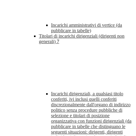
Incarichi amministrativi di vertice (da
pubblicare in tabelle)
Titolari di incarichi dirigenziali (dirigenti non
generali)
7
Incarichi dirigenziali, a qualsiasi titolo
conferiti, ivi inclusi quelli conferiti
discrezionalmente dall'organo di indirizzo
politico senza procedure pubbliche di
selezione e titolari di posizione
organizzativa con funzioni dirigenziali (da
pubblicare in tabelle che distinguano le
seguenti situazioni: dirigenti, dirigenti