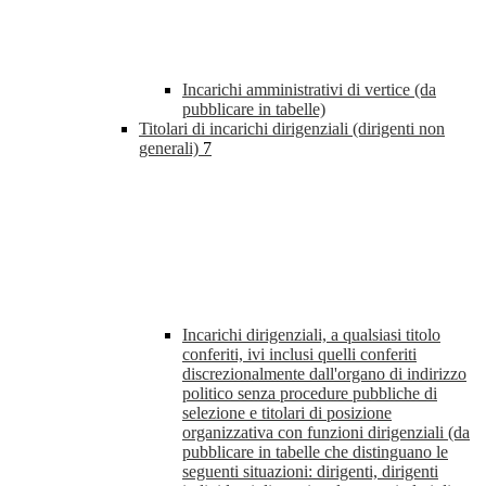
Incarichi amministrativi di vertice (da
pubblicare in tabelle)
Titolari di incarichi dirigenziali (dirigenti non
generali)
7
Incarichi dirigenziali, a qualsiasi titolo
conferiti, ivi inclusi quelli conferiti
discrezionalmente dall'organo di indirizzo
politico senza procedure pubbliche di
selezione e titolari di posizione
organizzativa con funzioni dirigenziali (da
pubblicare in tabelle che distinguano le
seguenti situazioni: dirigenti, dirigenti