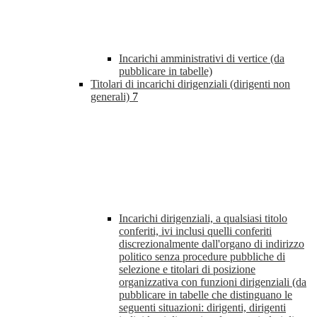
Incarichi amministrativi di vertice (da
pubblicare in tabelle)
Titolari di incarichi dirigenziali (dirigenti non
generali)
7
Incarichi dirigenziali, a qualsiasi titolo
conferiti, ivi inclusi quelli conferiti
discrezionalmente dall'organo di indirizzo
politico senza procedure pubbliche di
selezione e titolari di posizione
organizzativa con funzioni dirigenziali (da
pubblicare in tabelle che distinguano le
seguenti situazioni: dirigenti, dirigenti