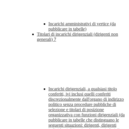
Incarichi amministrativi di vertice (da
pubblicare in tabelle)
Titolari di incarichi dirigenziali (dirigenti non
generali)
7
Incarichi dirigenziali, a qualsiasi titolo
conferiti, ivi inclusi quelli conferiti
discrezionalmente dall'organo di indirizzo
politico senza procedure pubbliche di
selezione e titolari di posizione
organizzativa con funzioni dirigenziali (da
pubblicare in tabelle che distinguano le
seguenti situazioni: dirigenti, dirigenti