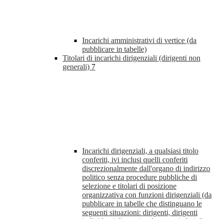
Incarichi amministrativi di vertice (da
pubblicare in tabelle)
Titolari di incarichi dirigenziali (dirigenti non
generali)
7
Incarichi dirigenziali, a qualsiasi titolo
conferiti, ivi inclusi quelli conferiti
discrezionalmente dall'organo di indirizzo
politico senza procedure pubbliche di
selezione e titolari di posizione
organizzativa con funzioni dirigenziali (da
pubblicare in tabelle che distinguano le
seguenti situazioni: dirigenti, dirigenti