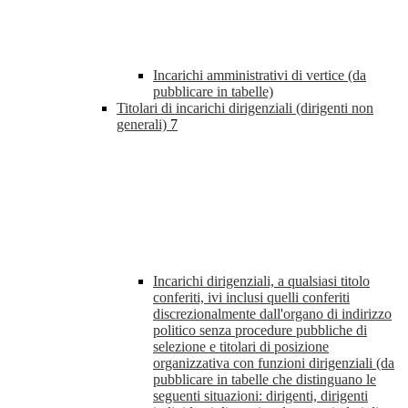
Incarichi amministrativi di vertice (da
pubblicare in tabelle)
Titolari di incarichi dirigenziali (dirigenti non
generali)
7
Incarichi dirigenziali, a qualsiasi titolo
conferiti, ivi inclusi quelli conferiti
discrezionalmente dall'organo di indirizzo
politico senza procedure pubbliche di
selezione e titolari di posizione
organizzativa con funzioni dirigenziali (da
pubblicare in tabelle che distinguano le
seguenti situazioni: dirigenti, dirigenti