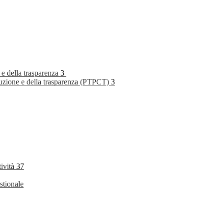
 e della trasparenza
3
rruzione e della trasparenza (PTPCT)
3
tività
37
stionale