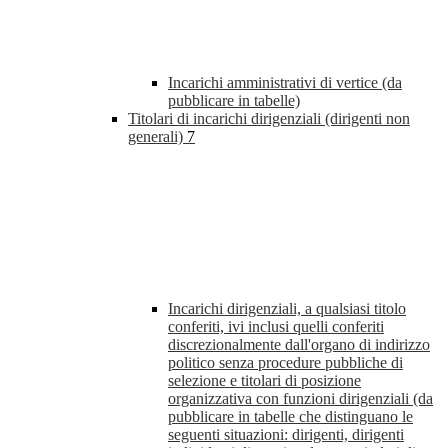
Incarichi amministrativi di vertice (da
pubblicare in tabelle)
Titolari di incarichi dirigenziali (dirigenti non
generali)
7
Incarichi dirigenziali, a qualsiasi titolo
conferiti, ivi inclusi quelli conferiti
discrezionalmente dall'organo di indirizzo
politico senza procedure pubbliche di
selezione e titolari di posizione
organizzativa con funzioni dirigenziali (da
pubblicare in tabelle che distinguano le
seguenti situazioni: dirigenti, dirigenti