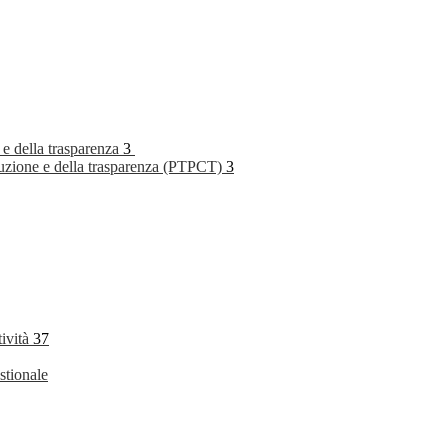
 e della trasparenza
3
rruzione e della trasparenza (PTPCT)
3
tività
37
stionale