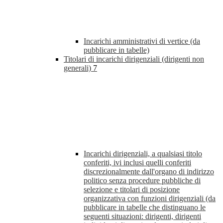
Incarichi amministrativi di vertice (da
pubblicare in tabelle)
Titolari di incarichi dirigenziali (dirigenti non
generali)
7
Incarichi dirigenziali, a qualsiasi titolo
conferiti, ivi inclusi quelli conferiti
discrezionalmente dall'organo di indirizzo
politico senza procedure pubbliche di
selezione e titolari di posizione
organizzativa con funzioni dirigenziali (da
pubblicare in tabelle che distinguano le
seguenti situazioni: dirigenti, dirigenti