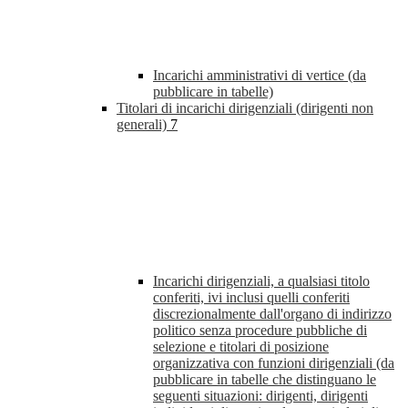
Incarichi amministrativi di vertice (da
pubblicare in tabelle)
Titolari di incarichi dirigenziali (dirigenti non
generali)
7
Incarichi dirigenziali, a qualsiasi titolo
conferiti, ivi inclusi quelli conferiti
discrezionalmente dall'organo di indirizzo
politico senza procedure pubbliche di
selezione e titolari di posizione
organizzativa con funzioni dirigenziali (da
pubblicare in tabelle che distinguano le
seguenti situazioni: dirigenti, dirigenti