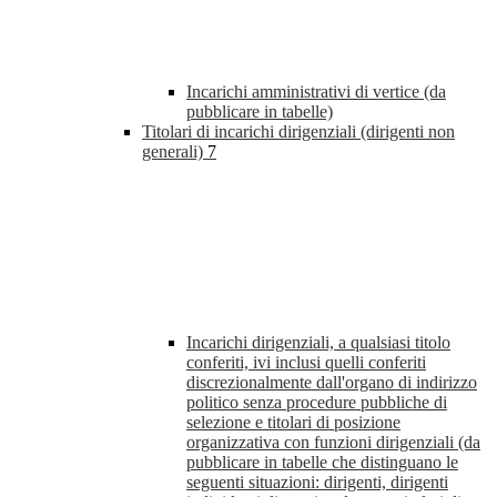
Incarichi amministrativi di vertice (da
pubblicare in tabelle)
Titolari di incarichi dirigenziali (dirigenti non
generali)
7
Incarichi dirigenziali, a qualsiasi titolo
conferiti, ivi inclusi quelli conferiti
discrezionalmente dall'organo di indirizzo
politico senza procedure pubbliche di
selezione e titolari di posizione
organizzativa con funzioni dirigenziali (da
pubblicare in tabelle che distinguano le
seguenti situazioni: dirigenti, dirigenti