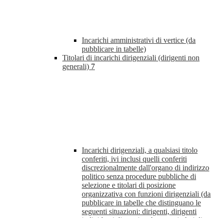
Incarichi amministrativi di vertice (da
pubblicare in tabelle)
Titolari di incarichi dirigenziali (dirigenti non
generali)
7
Incarichi dirigenziali, a qualsiasi titolo
conferiti, ivi inclusi quelli conferiti
discrezionalmente dall'organo di indirizzo
politico senza procedure pubbliche di
selezione e titolari di posizione
organizzativa con funzioni dirigenziali (da
pubblicare in tabelle che distinguano le
seguenti situazioni: dirigenti, dirigenti