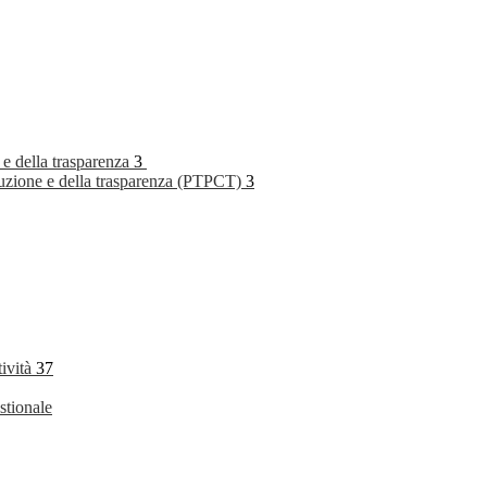
 e della trasparenza
3
rruzione e della trasparenza (PTPCT)
3
tività
37
stionale