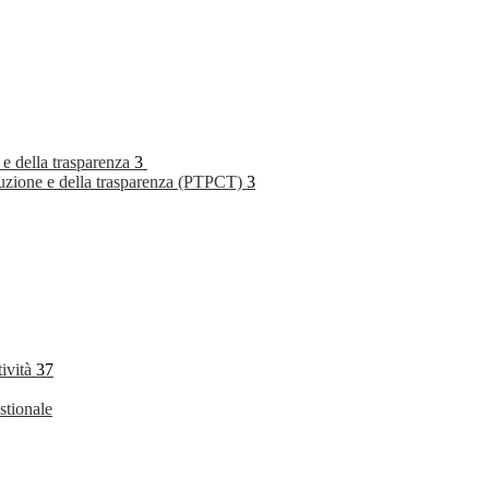
 e della trasparenza
3
rruzione e della trasparenza (PTPCT)
3
tività
37
stionale