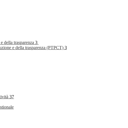
 e della trasparenza
3
rruzione e della trasparenza (PTPCT)
3
tività
37
stionale