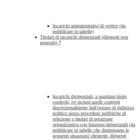
Incarichi amministrativi di vertice (da
pubblicare in tabelle)
Titolari di incarichi dirigenziali (dirigenti non
generali)
7
Incarichi dirigenziali, a qualsiasi titolo
conferiti, ivi inclusi quelli conferiti
discrezionalmente dall'organo di indirizzo
politico senza procedure pubbliche di
selezione e titolari di posizione
organizzativa con funzioni dirigenziali (da
pubblicare in tabelle che distinguano le
seguenti situazioni: dirigenti, dirigenti