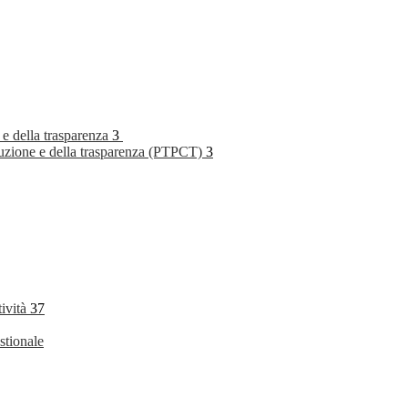
 e della trasparenza
3
rruzione e della trasparenza (PTPCT)
3
tività
37
stionale