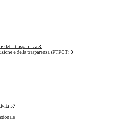
 e della trasparenza
3
rruzione e della trasparenza (PTPCT)
3
tività
37
stionale