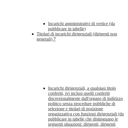
Incarichi amministrativi di vertice (da
pubblicare in tabelle)
Titolari di incarichi dirigenziali (dirigenti non
generali)
7
Incarichi dirigenziali, a qualsiasi titolo
conferiti, ivi inclusi quelli conferiti
discrezionalmente dall'organo di indirizzo
politico senza procedure pubbliche di
selezione e titolari di posizione
organizzativa con funzioni dirigenziali (da
pubblicare in tabelle che distinguano le
seguenti situazioni: dirigenti, dirigenti