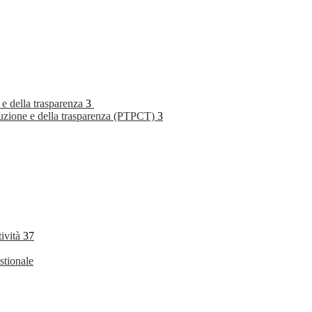
 e della trasparenza
3
rruzione e della trasparenza (PTPCT)
3
tività
37
stionale