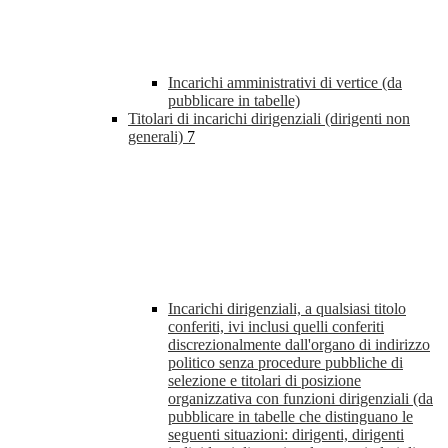
Incarichi amministrativi di vertice (da
pubblicare in tabelle)
Titolari di incarichi dirigenziali (dirigenti non
generali)
7
Incarichi dirigenziali, a qualsiasi titolo
conferiti, ivi inclusi quelli conferiti
discrezionalmente dall'organo di indirizzo
politico senza procedure pubbliche di
selezione e titolari di posizione
organizzativa con funzioni dirigenziali (da
pubblicare in tabelle che distinguano le
seguenti situazioni: dirigenti, dirigenti