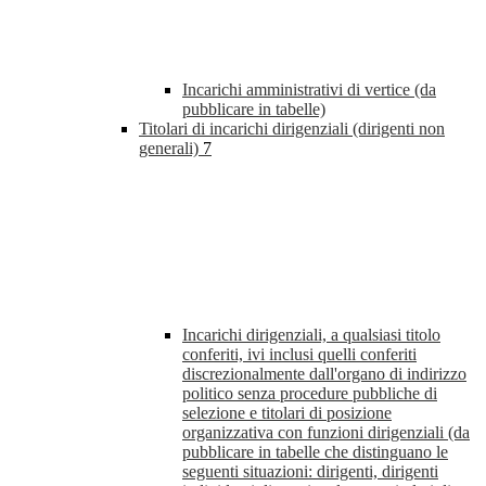
Incarichi amministrativi di vertice (da
pubblicare in tabelle)
Titolari di incarichi dirigenziali (dirigenti non
generali)
7
Incarichi dirigenziali, a qualsiasi titolo
conferiti, ivi inclusi quelli conferiti
discrezionalmente dall'organo di indirizzo
politico senza procedure pubbliche di
selezione e titolari di posizione
organizzativa con funzioni dirigenziali (da
pubblicare in tabelle che distinguano le
seguenti situazioni: dirigenti, dirigenti