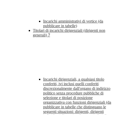
Incarichi amministrativi di vertice (da
pubblicare in tabelle)
Titolari di incarichi dirigenziali (dirigenti non
generali)
7
Incarichi dirigenziali, a qualsiasi titolo
conferiti, ivi inclusi quelli conferiti
discrezionalmente dall'organo di indirizzo
politico senza procedure pubbliche di
selezione e titolari di posizione
organizzativa con funzioni dirigenziali (da
pubblicare in tabelle che distinguano le
seguenti situazioni: dirigenti, dirigenti