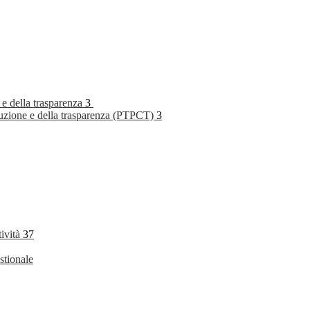
 e della trasparenza
3
rruzione e della trasparenza (PTPCT)
3
tività
37
stionale