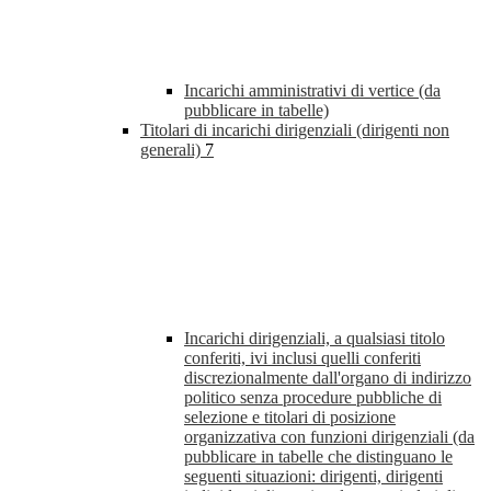
Incarichi amministrativi di vertice (da
pubblicare in tabelle)
Titolari di incarichi dirigenziali (dirigenti non
generali)
7
Incarichi dirigenziali, a qualsiasi titolo
conferiti, ivi inclusi quelli conferiti
discrezionalmente dall'organo di indirizzo
politico senza procedure pubbliche di
selezione e titolari di posizione
organizzativa con funzioni dirigenziali (da
pubblicare in tabelle che distinguano le
seguenti situazioni: dirigenti, dirigenti