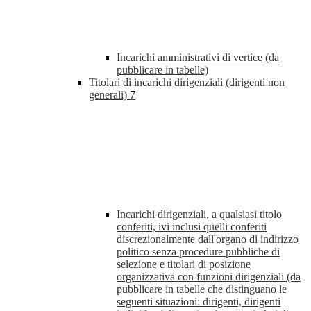
Incarichi amministrativi di vertice (da
pubblicare in tabelle)
Titolari di incarichi dirigenziali (dirigenti non
generali)
7
Incarichi dirigenziali, a qualsiasi titolo
conferiti, ivi inclusi quelli conferiti
discrezionalmente dall'organo di indirizzo
politico senza procedure pubbliche di
selezione e titolari di posizione
organizzativa con funzioni dirigenziali (da
pubblicare in tabelle che distinguano le
seguenti situazioni: dirigenti, dirigenti