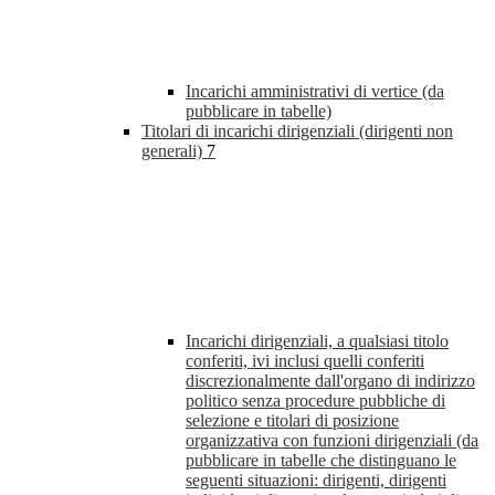
Incarichi amministrativi di vertice (da
pubblicare in tabelle)
Titolari di incarichi dirigenziali (dirigenti non
generali)
7
Incarichi dirigenziali, a qualsiasi titolo
conferiti, ivi inclusi quelli conferiti
discrezionalmente dall'organo di indirizzo
politico senza procedure pubbliche di
selezione e titolari di posizione
organizzativa con funzioni dirigenziali (da
pubblicare in tabelle che distinguano le
seguenti situazioni: dirigenti, dirigenti