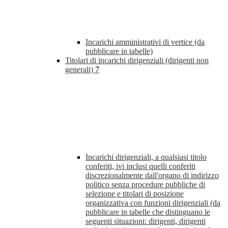
Incarichi amministrativi di vertice (da
pubblicare in tabelle)
Titolari di incarichi dirigenziali (dirigenti non
generali)
7
Incarichi dirigenziali, a qualsiasi titolo
conferiti, ivi inclusi quelli conferiti
discrezionalmente dall'organo di indirizzo
politico senza procedure pubbliche di
selezione e titolari di posizione
organizzativa con funzioni dirigenziali (da
pubblicare in tabelle che distinguano le
seguenti situazioni: dirigenti, dirigenti