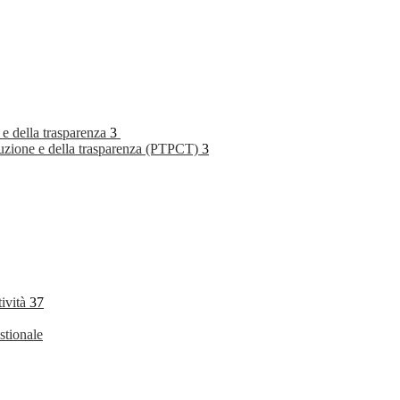
 e della trasparenza
3
rruzione e della trasparenza (PTPCT)
3
tività
37
stionale